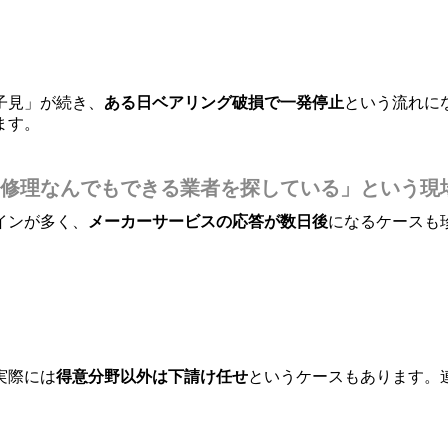
子見」が続き、
ある日ベアリング破損で一発停止
という流れに
ます。
修理なんでもできる業者を探している」という現
インが多く、
メーカーサービスの応答が数日後
になるケースも
実際には
得意分野以外は下請け任せ
というケースもあります。