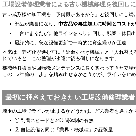
工場設備修理業者による古い機械修理を後回しに
古い成形機や加工機を「予備機があるから」と後回しにし続
部品が廃番になり、
中古品や再生加工に時間とコストが
一台止まるたびに他ラインをムリに回し、残業・休日出
最終的に、急な設備更新で一時的に資金繰りが圧迫
本来は、老朽化が進む前に「延命すべき機械」と「入れ替え
れていると、この整理が永遠に後ろ倒しになります。
機械器具設置や回転機メンテナンスに長く関わってきた立場
この「2年前の一歩」を踏み出せるかどうかが、ラインを止
最初に押さえておきたい工場設備修理業者
埼玉の工場でラインが止まるかどうかは、どの業者を選ぶか
① 到着スピードと24時間体制の有無
② 自社設備と同じ「業界・機械種」の経験量