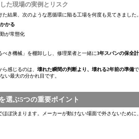
した現場の実例とリスク
けた結果、次のような悪循環に陥る工場を何度も見てきました
かかる
勤が常態化
るべき機械」を棚卸しし、修理業者と一緒に
3年スパンの保全
から感じるのは、
壊れた瞬間の判断より、壊れる2年前の準備
で
めない最大の分かれ目です。
を選ぶ5つの重要ポイント
でほぼ決まります。メーカーが動けない場面で外さないために