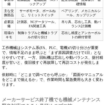
備
ックアップ
礎情報
主な交
サーボモータ、ボールね
ベアリング、メカニカルシ
換部品
じ、リミットスイッチ
ール、カップリング
必要設
計測器、NCデータツール、
吊り具、芯出し工具、動バ
備
FA関連工具
ランス計測機
現場の
制御トラブルと機械トラブ
芯出し精度とアンカーボル
キモ
ルの切り分け
トの締付管理
工作機械はシステム系(FA、PLC、電機)の切り分けが重要
で、情報不足のまま呼ぶと「まず原因調査だけで1日」とな
りやすいです。一方、回転機は芯出しや動バランス、据付精
度が甘いと、復旧後すぐ再故障して再訪コストが発生しま
す。
依頼時に「どこまで調べてから呼ぶか」「図面やマニュアル
をどこまで揃えるか」で、作業時間も緊急費用も大きく変わ
ります。
メーカーサービス終了機でも機械メンテナンス