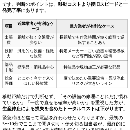
です。判断のポイントは、
移動コストより復旧スピードと一
発完了率
にあります。
近隣業者が有利なケ
項目
遠方業者が有利なケース
ース
出張
距離が短く交通費が
長距離でも作業時間が短く総額で逆
費
少ない
転することあり
技術
汎用的な設備・軽微
特定メーカー・古い旋盤や精密機械
力
な故障
など専門性が高い設備
部品
標準品・消耗品中心
特注品や現物加工が必要な部品
手配
総合
とにかく今すぐ来て
一度で決めたい重要設備・長期停止
評価
ほしい軽故障
リスクが大きいライン
移動距離だけで判断せず、「その設備の修理にどれだけ慣れ
ているか」「一度で直せる確率が高いか」を重視した方が、
生産停止による損失を含めたトータルコストは下がります
。
緊急時ほど焦って電話を終わらせたくなりますが、最初の
5〜10分でここまで聞き切り・伝え切る担当者が、最終的に
費用を抑え、ライン停止時間も短くしている印象がありま