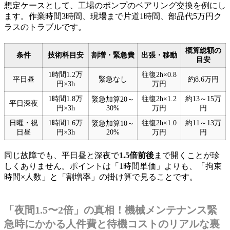
想定ケースとして、工場のポンプのベアリング交換を例にし
ます。作業時間3時間、現場まで片道1時間、部品代5万円ク
ラスのトラブルです。
概算総額の
条件
技術料目安
割増・緊急費
出張・移動
目安
1時間1.2万
往復2h×0.8
平日昼
緊急なし
約8.6万円
円×3h
万円
1時間1.8万
往復2h×1.2
約13～15万
緊急加算20～
平日深夜
円×3h
30%
万円
円
日曜・祝
1時間1.6万
往復2h×1.0
約11～13万
緊急加算10～
日昼
円×3h
20%
万円
円
同じ故障でも、平日昼と深夜で
1.5倍前後
まで開くことが珍
しくありません。ポイントは「1時間単価」よりも、「拘束
時間×人数」と「割増率」の掛け算で見ることです。
「夜間1.5〜2倍」の真相！機械メンテナンス緊
急時にかかる人件費と待機コストのリアルな裏