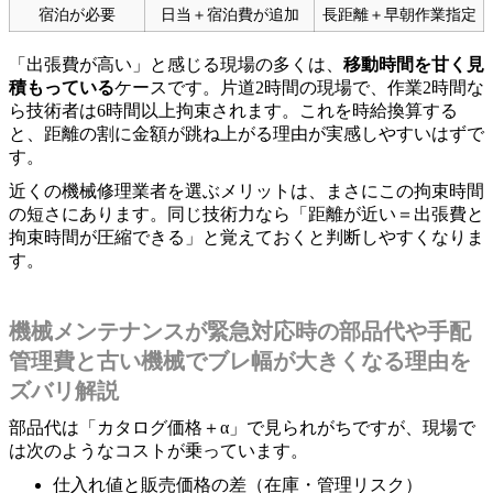
宿泊が必要
日当＋宿泊費が追加
長距離＋早朝作業指定
「出張費が高い」と感じる現場の多くは、
移動時間を甘く見
積もっている
ケースです。片道2時間の現場で、作業2時間な
ら技術者は6時間以上拘束されます。これを時給換算する
と、距離の割に金額が跳ね上がる理由が実感しやすいはずで
す。
近くの機械修理業者を選ぶメリットは、まさにこの拘束時間
の短さにあります。同じ技術力なら「距離が近い＝出張費と
拘束時間が圧縮できる」と覚えておくと判断しやすくなりま
す。
機械メンテナンスが緊急対応時の部品代や手配
管理費と古い機械でブレ幅が大きくなる理由を
ズバリ解説
部品代は「カタログ価格＋α」で見られがちですが、現場で
は次のようなコストが乗っています。
仕入れ値と販売価格の差（在庫・管理リスク）