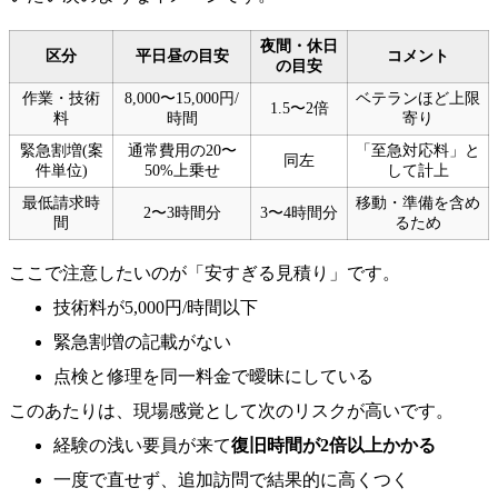
夜間・休日
区分
平日昼の目安
コメント
の目安
作業・技術
8,000〜15,000円/
ベテランほど上限
1.5〜2倍
料
時間
寄り
緊急割増(案
通常費用の20〜
「至急対応料」と
同左
件単位)
50%上乗せ
して計上
最低請求時
移動・準備を含め
2〜3時間分
3〜4時間分
間
るため
ここで注意したいのが「安すぎる見積り」です。
技術料が5,000円/時間以下
緊急割増の記載がない
点検と修理を同一料金で曖昧にしている
このあたりは、現場感覚として次のリスクが高いです。
経験の浅い要員が来て
復旧時間が2倍以上かかる
一度で直せず、追加訪問で結果的に高くつく