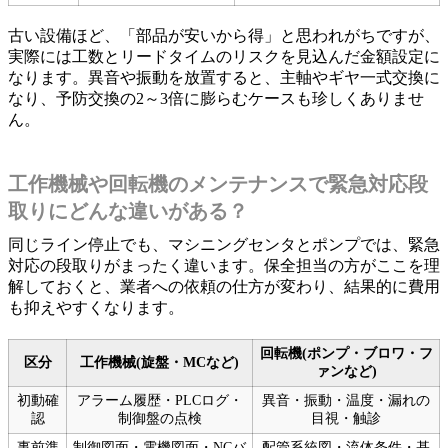
古い設備ほど、「部品が安いから得」と思われがちですが、
実際には工数とリードタイムのリスクを見込んだ金額設定に
なります。異音や振動を放置すると、主軸やギヤ一式交換に
なり、予防交換の2～3倍に膨らむケースも珍しくありませ
ん。
工作機械や回転機のメンテナンスで緊急対応段
取りにどんな違いがある？
同じライン停止でも、マシニングセンタとポンプでは、緊急
対応の段取りがまったく違います。保全担当の方がここを理
解しておくと、業者への依頼の仕方が変わり、結果的に費用
も抑えやすくなります。
回転機(ポンプ・ブロワ・フ
区分
工作機械(旋盤・MCなど)
ァンなど)
初動確
アラーム履歴・PLCログ・
異音・振動・温度・漏れの
認
制御盤の点検
目視・触診
事前準
制御図面・電機図面・NCバ
配管系統図・流体条件・基