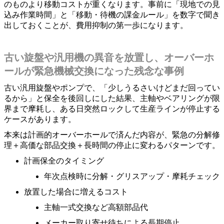
のものより移動コストが重くなります。事前に「現地での見
込み作業時間」と「移動・待機の課金ルール」を数字で聞き
出しておくことが、費用抑制の第一歩になります。
古い旋盤や汎用機の異音を放置し、オーバーホ
ールが緊急機械交換になった残念な事例
古い汎用旋盤やポンプで、「少しうるさいけどまだ回ってい
るから」と保全を後回しにした結果、主軸やベアリングが限
界まで摩耗し、ある日突然ロックして生産ラインが停止する
ケースがあります。
本来は計画的オーバーホールで済んだ内容が、緊急の分解修
理＋高価な部品交換＋長時間の停止に変わるパターンです。
計画保全のタイミング
年次点検時に分解・グリスアップ・摩耗チェック
放置した場合に増えるコスト
主軸一式交換など高額部品代
メーカー取り寄せ待ちによる長期停止