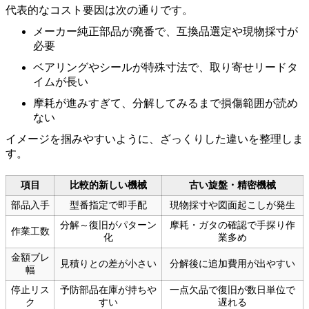
代表的なコスト要因は次の通りです。
メーカー純正部品が廃番で、互換品選定や現物採寸が
必要
ベアリングやシールが特殊寸法で、取り寄せリードタ
イムが長い
摩耗が進みすぎて、分解してみるまで損傷範囲が読め
ない
イメージを掴みやすいように、ざっくりした違いを整理しま
す。
項目
比較的新しい機械
古い旋盤・精密機械
部品入手
型番指定で即手配
現物採寸や図面起こしが発生
分解～復旧がパターン
摩耗・ガタの確認で手探り作
作業工数
化
業多め
金額ブレ
見積りとの差が小さい
分解後に追加費用が出やすい
幅
停止リス
予防部品在庫が持ちや
一点欠品で復旧が数日単位で
ク
すい
遅れる