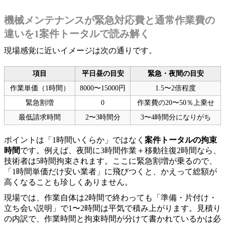
機械メンテナンスが緊急対応費と通常作業費の
違いを1案件トータルで読み解く
現場感覚に近いイメージは次の通りです。
項目
平日昼の目安
緊急・夜間の目安
作業単価（1時間）
8000〜15000円
1.5〜2倍程度
緊急割増
0
作業費の20〜50％上乗せ
最低請求時間
2〜3時間分
3〜4時間分になりがち
ポイントは「1時間いくらか」ではなく
案件トータルの拘束
時間
です。例えば、夜間に3時間作業＋移動往復2時間なら、
技術者は5時間拘束されます。ここに緊急割増が乗るので、
「1時間単価だけ安い業者」に飛びつくと、かえって総額が
高くなることも珍しくありません。
現場では、作業自体は2時間で終わっても「準備・片付け・
立ち会い説明」で1〜2時間は平気で積み上がります。見積り
の内訳で、作業時間と拘束時間が分けて書かれているかは必