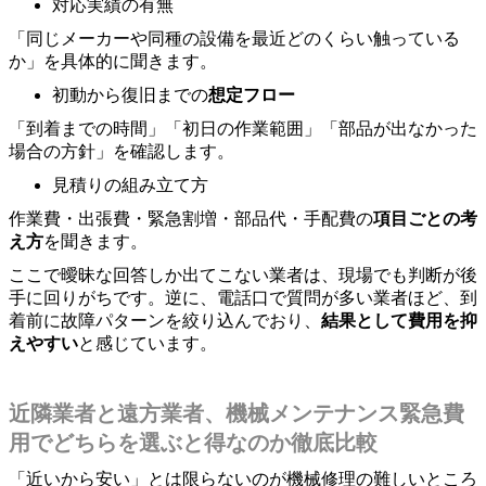
対応実績の有無
「同じメーカーや同種の設備を最近どのくらい触っている
か」を具体的に聞きます。
初動から復旧までの
想定フロー
「到着までの時間」「初日の作業範囲」「部品が出なかった
場合の方針」を確認します。
見積りの組み立て方
作業費・出張費・緊急割増・部品代・手配費の
項目ごとの考
え方
を聞きます。
ここで曖昧な回答しか出てこない業者は、現場でも判断が後
手に回りがちです。逆に、電話口で質問が多い業者ほど、到
着前に故障パターンを絞り込んでおり、
結果として費用を抑
えやすい
と感じています。
近隣業者と遠方業者、機械メンテナンス緊急費
用でどちらを選ぶと得なのか徹底比較
「近いから安い」とは限らないのが機械修理の難しいところ