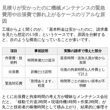
見積りが安かったのに機械メンテナンスの緊急
費用や出張費で膨れ上がるケースのリアルな原
因
工場からよく聞くのが、「基本料金は安かったのに、請求書
を見たら想定の1.5倍」というケースです。原因を分解する
と、次のような構造になっていることが多いです。
項目
事前説明
実際の請求で増えた部分
作業費・技
延長時間・追加人員が後から
時間単価だけ提示
術料
加算
往復の拘束時間も人件費とし
出張費
距離だけ説明
て計上
「割増あります」
時間帯ごとの細かい倍率が不
緊急対応費
程度
明瞭
とくに出張費と拘束時間の考え方が曖昧なメンテナンス会社
だと、「移動で片道2時間＋現場待機1時間＋作業2時間」が
丸ごと技術者の稼働時間として積み上がり、結果的に修理そ