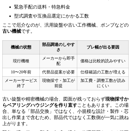
緊急手配の送料・特急料金
型式調査や互換品選定にかかる工数
ここで厄介なのが、汎用旋盤や古い工作機械、ポンプなどの
古い機械
です。
部品調達のしやす
機械の状態
ブレ幅が出る要因
さ
メーカーから即手
現行機種
価格は比較的読みやすい
配
10〜20年前
代替品提案が必要
仕様確認の工数が増える
メーカーサービス
現物採寸・加工が
加工費・調整工数が読み
終了
前提
にくい
古い旋盤や精密機械の場合、図面が残っておらず
現物採寸か
らベアリングハウジングを作り直す
こともあります。この場
合、単なる「部品交換」ではなく、小規模な設計・製作・芯
出し作業まで含むため、部品代ではなく工数側が一気に跳ね
上がります。