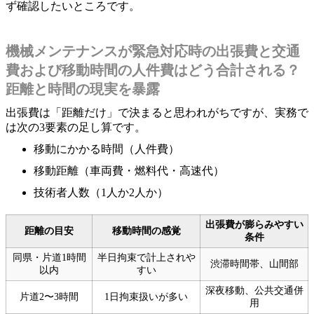
ず確認したいところです。
機械メンテナンスが緊急対応時の出張費と交通
費および移動時間の人件費はどう合計される？
距離と時間の現実を暴露
出張費は「距離だけ」で決まると思われがちですが、実務で
は次の3要素の足し算です。
移動にかかる時間（人件費）
移動距離（車両費・燃料代・高速代）
技術者人数（1人か2人か）
出張費が膨らみやすい
距離の目安
移動時間の感覚
条件
同県・片道1時間
半日拘束で計上されや
渋滞時間帯、山間部
以内
すい
深夜移動、公共交通併
片道2〜3時間
1日拘束扱いが多い
用