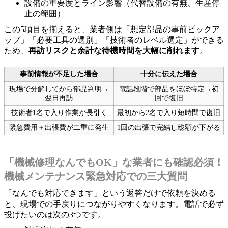
設備の重要度とライン影響（代替設備の有無、生産停
止の範囲）
この5項目を揃えると、業者側は「想定部品の事前ピックア
ップ」「必要工具の選別」「技術者のレベル選定」ができる
ため、
再訪リスクと余計な待機時間を大幅に削れます
。
事前情報が不足した場合
十分に伝えた場合
現場で分解してから部品判明→
電話段階で部品をほぼ特定→初
翌日再訪
回で復旧
技術者1名で入り作業が長引く
最初から2名で入り短時間で復旧
緊急費用＋出張費が二重に発生
1回の出張で完結し総額が下がる
「機械修理なんでもOK」な業者にも確認必須！
機械メンテナンス緊急対応での三大質問
「なんでも対応できます」という返答だけで依頼を決める
と、現場での手戻りにつながりやすくなります。電話で必ず
投げたいのは次の3つです。