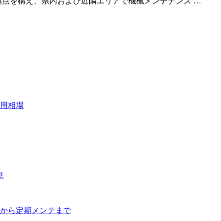
拠点を構え、県内および近隣エリアで機械メンテナンス …
用相場
準
から定期メンテまで