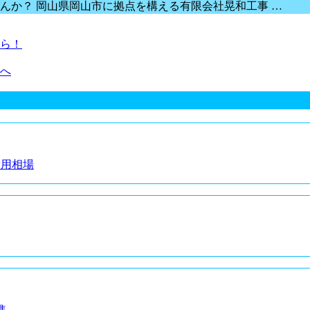
んか？ 岡山県岡山市に拠点を構える有限会社晃和工事 …
ら！
へ
費用相場
準